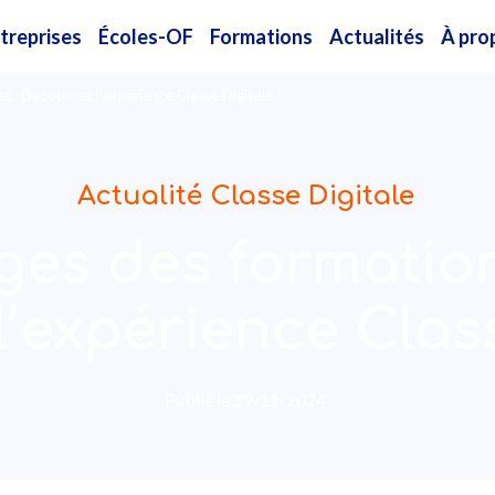
treprises
Écoles-OF
Formations
Actualités
À pro
e : Découvrez l’expérience Classe Digitale !
Actualité Classe Digitale
es des formations
’expérience Class
Publié le
19/11/2024