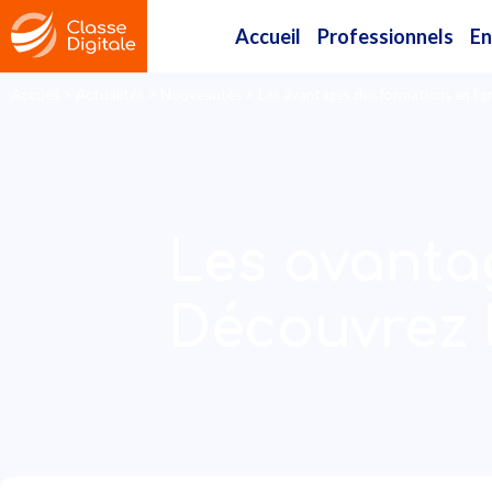
Accueil
Professionnels
En
Accueil
>
Actualités
>
Nouveautés
>
Les avantages des formations en lign
Les avantag
Découvrez l