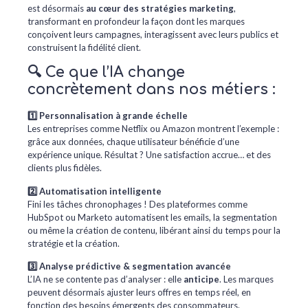
est désormais
au cœur des stratégies marketing
,
transformant en profondeur la façon dont les marques
conçoivent leurs campagnes, interagissent avec leurs publics et
construisent la fidélité client.
🔍 Ce que l’IA change
concrètement dans nos métiers :
1️⃣ Personnalisation à grande échelle
Les entreprises comme Netflix ou Amazon montrent l’exemple :
grâce aux données, chaque utilisateur bénéficie d’une
expérience unique. Résultat ? Une satisfaction accrue… et des
clients plus fidèles.
2️⃣ Automatisation intelligente
Fini les tâches chronophages ! Des plateformes comme
HubSpot ou Marketo automatisent les emails, la segmentation
ou même la création de contenu, libérant ainsi du temps pour la
stratégie et la création.
3️⃣ Analyse prédictive & segmentation avancée
L’IA ne se contente pas d’analyser : elle
anticipe
. Les marques
peuvent désormais ajuster leurs offres en temps réel, en
fonction des besoins émergents des consommateurs.