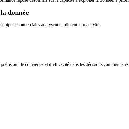
nce repose désormais sur la capacité à exploiter la donnée, à prioriser 
 la donnée
 équipes commerciales analysent et pilotent leur activité.
e précision, de cohérence et d’efficacité dans les décisions commerciales