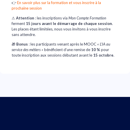
👉
En savoir plus sur la formation et vous inscrire à la
prochaine session
⚠
Attention
: les inscriptions via
Mon Compte Formation
ferment
15 jours avant le démarrage de chaque session
.
Les places étant limitées, nous vous invitons à vous inscrire
sans attendre.
🎁
Bonus
: les participants venant après le MOOC
« L’IA au
service des métiers »
bénéficient d’une remise de
10 %
pour
toute inscription aux sessions débutant avant le
15 octobre
.