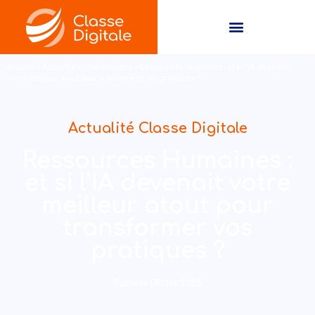
Accueil
>
Actualités
>
Nouveautés
>
Ressources Humaines : et si l’IA devenait
votre meilleur atout pour transformer vos pratiques ?
Actualité Classe Digitale
Ressources Humaines :
et si l’IA devenait votre
meilleur atout pour
transformer vos
pratiques ?
Publié le
09/10/2025